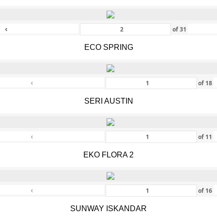
‹
of
31
ECO SPRING
‹
of
18
SERI AUSTIN
‹
of
11
EKO FLORA 2
‹
of
16
SUNWAY ISKANDAR