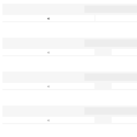
«
«
«
«