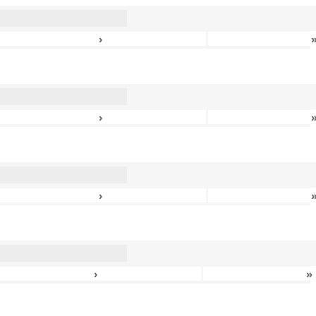
›
›
›
›
»