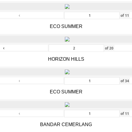
‹
of
11
ECO SUMMER
‹
of
20
HORIZON HILLS
‹
of
34
ECO SUMMER
‹
of
11
BANDAR CEMERLANG