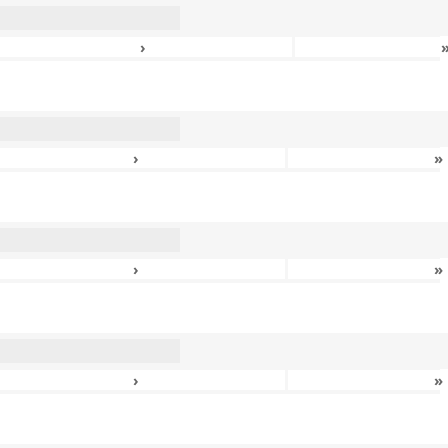
›
›
»
›
»
›
»