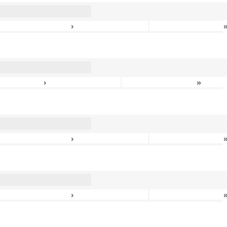
›
›
»
›
›