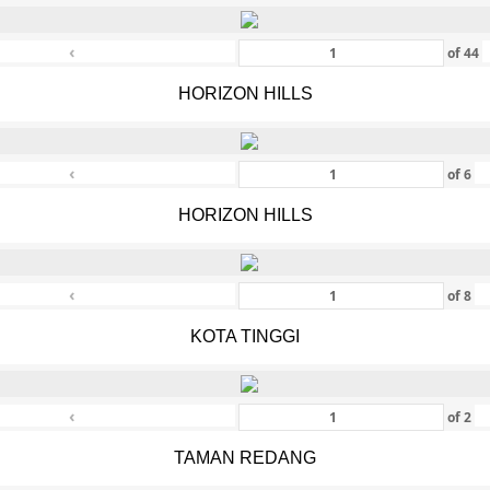
‹
of
44
HORIZON HILLS
‹
of
6
HORIZON HILLS
‹
of
8
KOTA TINGGI
‹
of
2
TAMAN REDANG