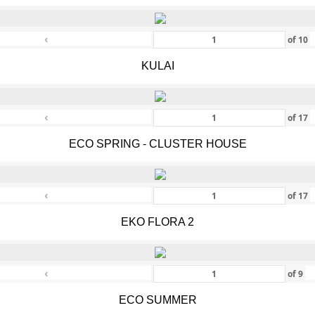
‹
of
10
KULAI
‹
of
17
ECO SPRING - CLUSTER HOUSE
‹
of
17
EKO FLORA 2
‹
of
9
ECO SUMMER