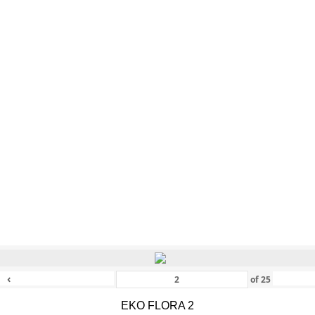
‹
of
25
EKO FLORA 2