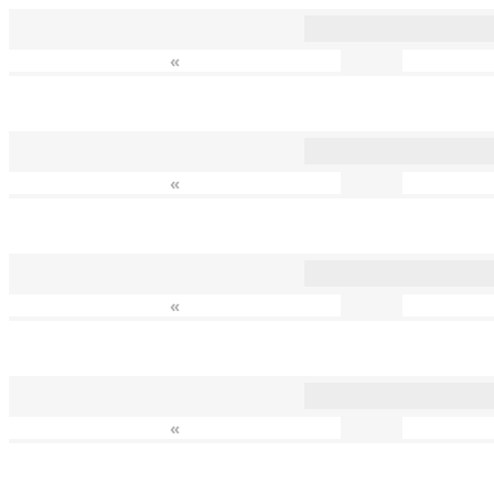
«
«
«
«