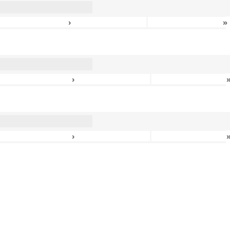
›
»
›
›