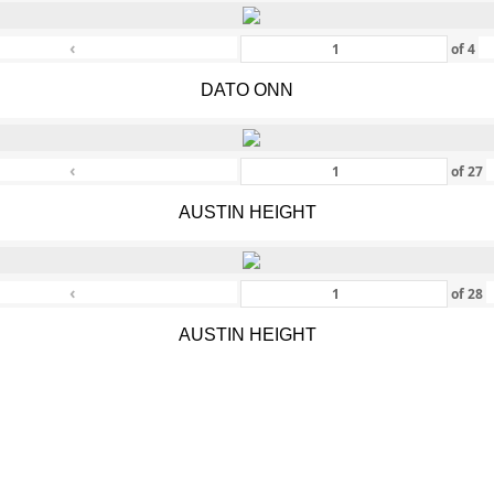
‹
of
4
DATO ONN
‹
of
27
AUSTIN HEIGHT
‹
of
28
AUSTIN HEIGHT