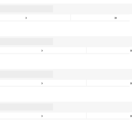
›
»
›
›
›