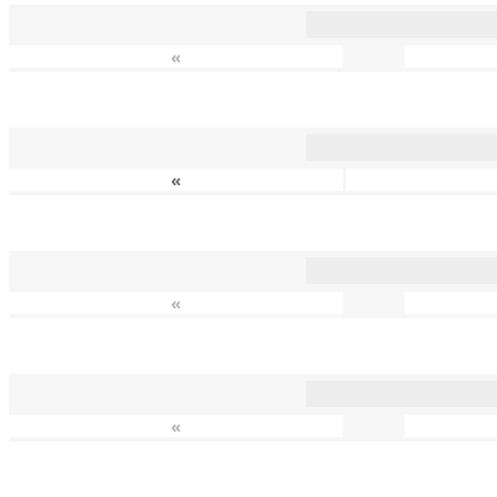
«
«
«
«