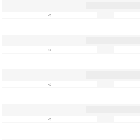
«
«
«
«