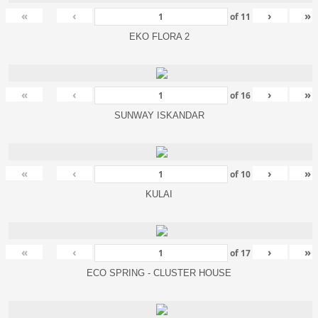
«
‹
›
»
of
11
EKO FLORA 2
«
‹
›
»
of
16
SUNWAY ISKANDAR
«
‹
›
»
of
10
KULAI
«
‹
›
»
of
17
ECO SPRING - CLUSTER HOUSE