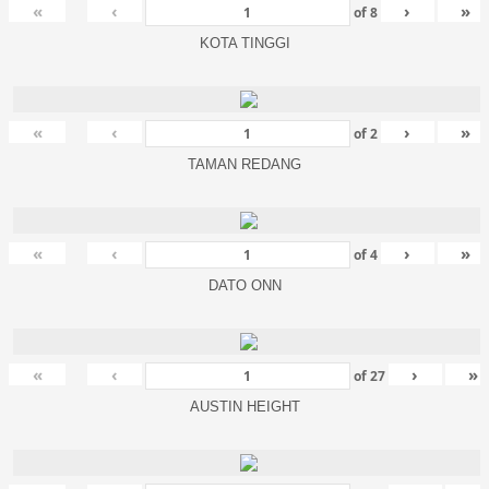
«
‹
›
»
of
8
KOTA TINGGI
«
‹
›
»
of
2
TAMAN REDANG
«
‹
›
»
of
4
DATO ONN
«
‹
›
»
of
27
AUSTIN HEIGHT