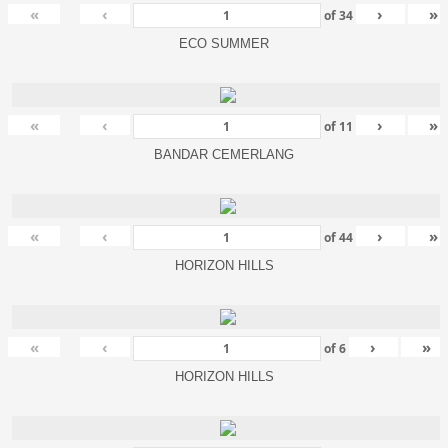
«
‹
›
»
of
34
ECO SUMMER
«
‹
›
»
of
11
BANDAR CEMERLANG
«
‹
›
»
of
44
HORIZON HILLS
«
‹
›
»
of
6
HORIZON HILLS