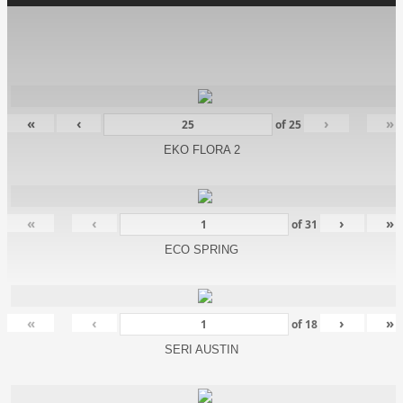
«
‹
›
»
of
25
EKO FLORA 2
«
‹
›
»
of
31
ECO SPRING
«
‹
›
»
of
18
SERI AUSTIN