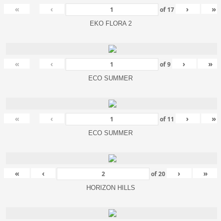
«
‹
›
»
of
17
EKO FLORA 2
«
‹
›
»
of
9
ECO SUMMER
«
‹
›
»
of
11
ECO SUMMER
«
‹
›
»
of
20
HORIZON HILLS