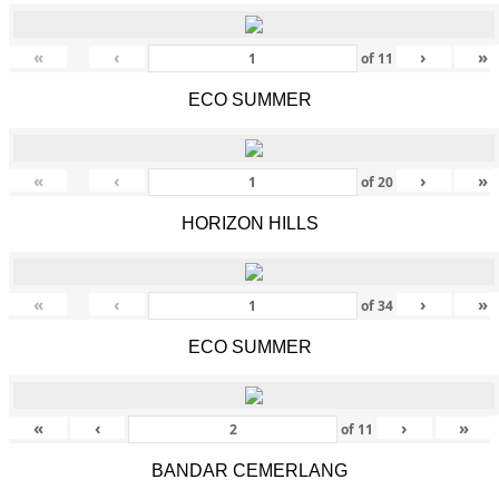
«
‹
›
»
of
11
ECO SUMMER
«
‹
›
»
of
20
HORIZON HILLS
«
‹
›
»
of
34
ECO SUMMER
«
‹
›
»
of
11
BANDAR CEMERLANG