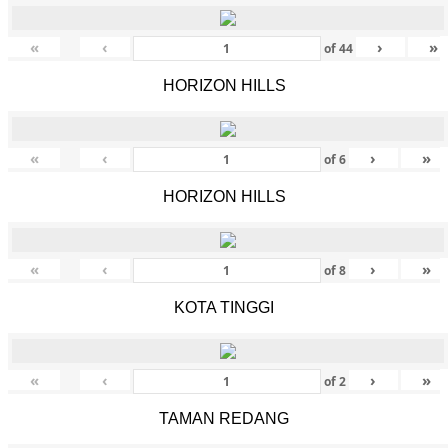
«
‹
›
»
of
44
HORIZON HILLS
«
‹
›
»
of
6
HORIZON HILLS
«
‹
›
»
of
8
KOTA TINGGI
«
‹
›
»
of
2
TAMAN REDANG