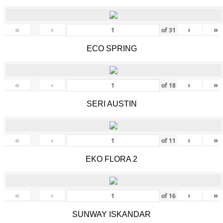
«
‹
›
»
of
31
ECO SPRING
«
‹
›
»
of
18
SERI AUSTIN
«
‹
›
»
of
11
EKO FLORA 2
«
‹
›
»
of
16
SUNWAY ISKANDAR