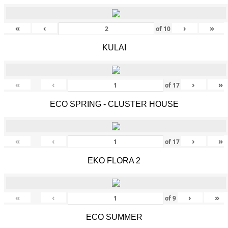
«
‹
›
»
of
10
KULAI
«
‹
›
»
of
17
ECO SPRING - CLUSTER HOUSE
«
‹
›
»
of
17
EKO FLORA 2
«
‹
›
»
of
9
ECO SUMMER