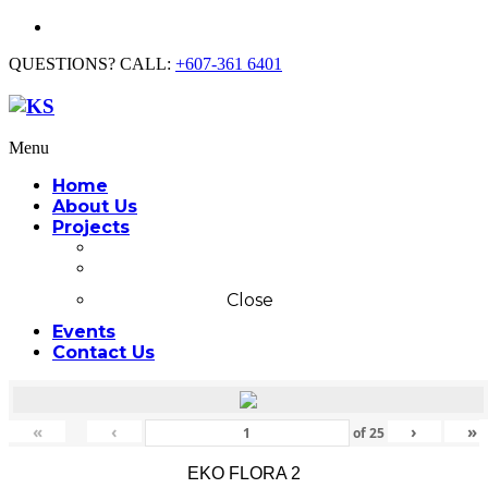
QUESTIONS? CALL:
+607-361 6401
Menu
Home
About Us
Projects
Commercial
Residential
Close
Events
Contact Us
«
‹
›
»
of
25
EKO FLORA 2