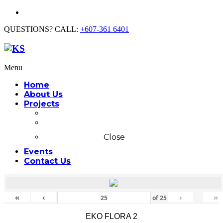
QUESTIONS? CALL:
+607-361 6401
Menu
Home
About Us
Projects
Commercial
Residential
Close
Events
Contact Us
«
‹
›
»
of
25
EKO FLORA 2