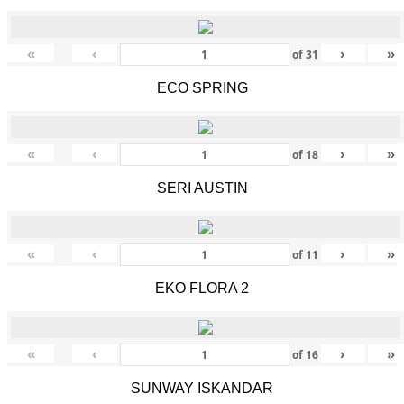
«
‹
›
»
of
31
ECO SPRING
«
‹
›
»
of
18
SERI AUSTIN
«
‹
›
»
of
11
EKO FLORA 2
«
‹
›
»
of
16
SUNWAY ISKANDAR