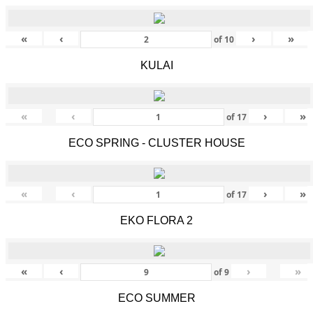
«
‹
›
»
of
10
KULAI
«
‹
›
»
of
17
ECO SPRING - CLUSTER HOUSE
«
‹
›
»
of
17
EKO FLORA 2
«
‹
›
»
of
9
ECO SUMMER