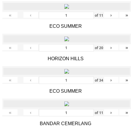
«
‹
›
»
of
11
ECO SUMMER
«
‹
›
»
of
20
HORIZON HILLS
«
‹
›
»
of
34
ECO SUMMER
«
‹
›
»
of
11
BANDAR CEMERLANG