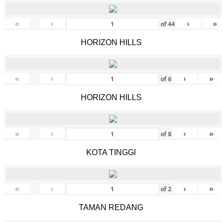
«
‹
›
»
of
44
HORIZON HILLS
«
‹
›
»
of
6
HORIZON HILLS
«
‹
›
»
of
8
KOTA TINGGI
«
‹
›
»
of
2
TAMAN REDANG