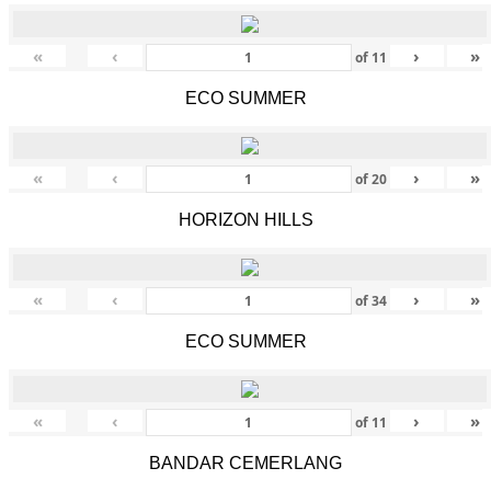
«
‹
›
»
of
11
ECO SUMMER
«
‹
›
»
of
20
HORIZON HILLS
«
‹
›
»
of
34
ECO SUMMER
«
‹
›
»
of
11
BANDAR CEMERLANG