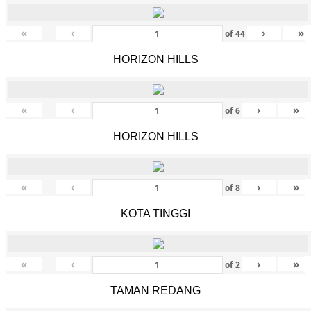
«
‹
›
»
of
44
HORIZON HILLS
«
‹
›
»
of
6
HORIZON HILLS
«
‹
›
»
of
8
KOTA TINGGI
«
‹
›
»
of
2
TAMAN REDANG