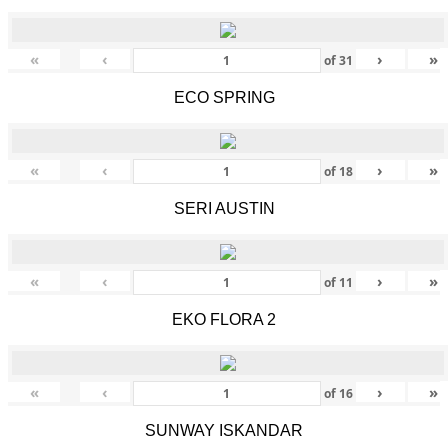
«
‹
›
»
of
31
ECO SPRING
«
‹
›
»
of
18
SERI AUSTIN
«
‹
›
»
of
11
EKO FLORA 2
«
‹
›
»
of
16
SUNWAY ISKANDAR