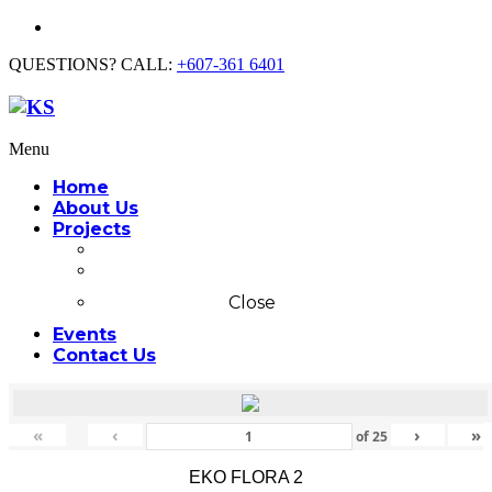
QUESTIONS? CALL:
+607-361 6401
Menu
Home
About Us
Projects
Commercial
Residential
Close
Events
Contact Us
«
‹
›
»
of
25
EKO FLORA 2