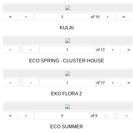
«
‹
›
»
of
10
KULAI
«
‹
›
»
of
17
ECO SPRING - CLUSTER HOUSE
«
‹
›
»
of
17
EKO FLORA 2
«
‹
›
»
of
9
ECO SUMMER