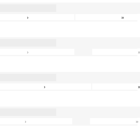
›
»
›
›
›
»