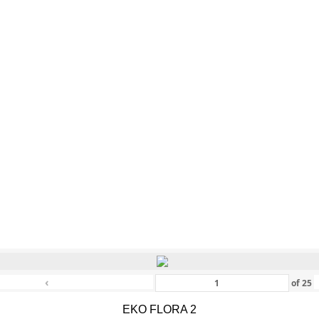
‹
of
25
EKO FLORA 2