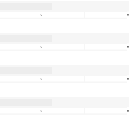
›
›
›
›