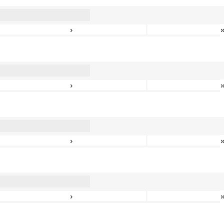
›
›
›
›