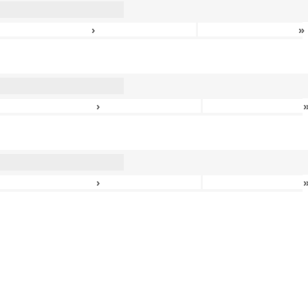
›
»
›
›