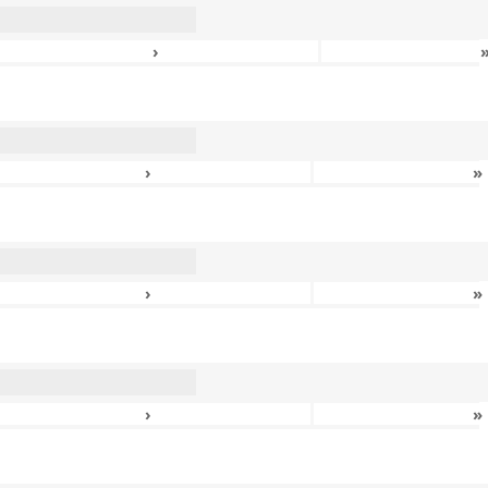
›
›
»
›
»
›
»