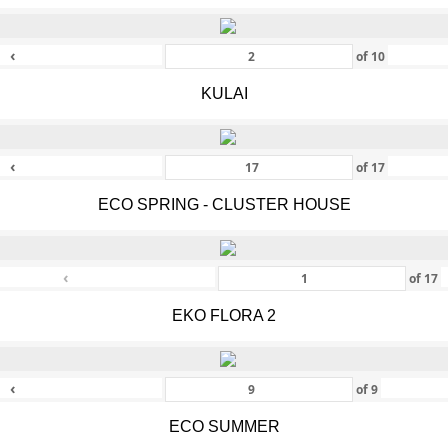
‹
of
10
KULAI
‹
of
17
ECO SPRING - CLUSTER HOUSE
‹
of
17
EKO FLORA 2
‹
of
9
ECO SUMMER