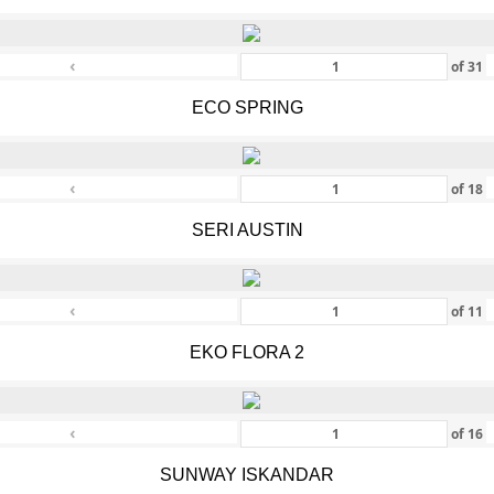
‹
of
31
ECO SPRING
‹
of
18
SERI AUSTIN
‹
of
11
EKO FLORA 2
‹
of
16
SUNWAY ISKANDAR