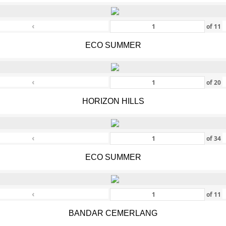
‹
of
11
ECO SUMMER
‹
of
20
HORIZON HILLS
‹
of
34
ECO SUMMER
‹
of
11
BANDAR CEMERLANG