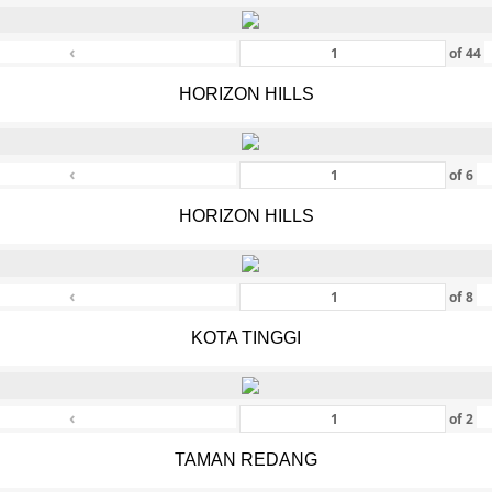
‹
of
44
HORIZON HILLS
‹
of
6
HORIZON HILLS
‹
of
8
KOTA TINGGI
‹
of
2
TAMAN REDANG