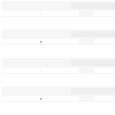
«
«
«
«