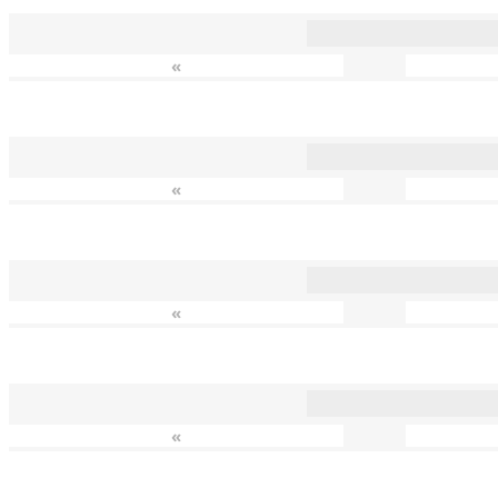
«
«
«
«