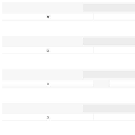
«
«
«
«