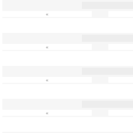
«
«
«
«