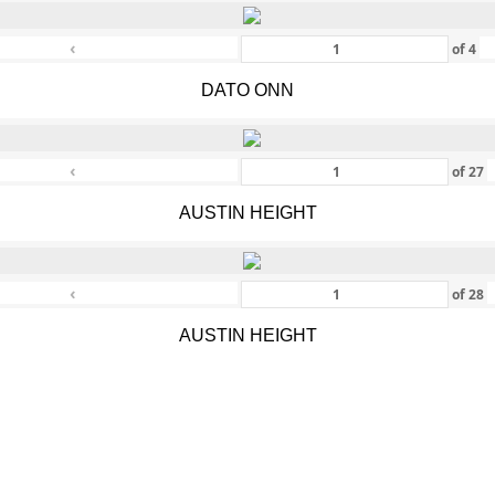
‹
of
4
DATO ONN
‹
of
27
AUSTIN HEIGHT
‹
of
28
AUSTIN HEIGHT