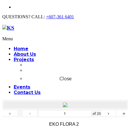
QUESTIONS? CALL:
+607-361 6401
Menu
Home
About Us
Projects
Commercial
Residential
Close
Events
Contact Us
«
‹
›
»
of
25
EKO FLORA 2