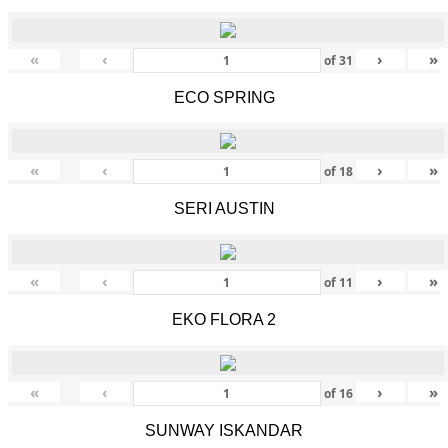
«
‹
›
»
of
31
ECO SPRING
«
‹
›
»
of
18
SERI AUSTIN
«
‹
›
»
of
11
EKO FLORA 2
«
‹
›
»
of
16
SUNWAY ISKANDAR