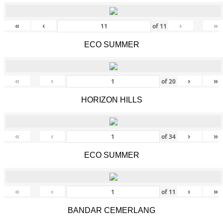
«
‹
›
»
of
11
ECO SUMMER
«
‹
›
»
of
20
HORIZON HILLS
«
‹
›
»
of
34
ECO SUMMER
«
‹
›
»
of
11
BANDAR CEMERLANG