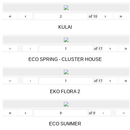
«
‹
›
»
of
10
KULAI
«
‹
›
»
of
17
ECO SPRING - CLUSTER HOUSE
«
‹
›
»
of
17
EKO FLORA 2
«
‹
›
»
of
9
ECO SUMMER