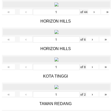
«
‹
›
»
of
44
HORIZON HILLS
«
‹
›
»
of
6
HORIZON HILLS
«
‹
›
»
of
8
KOTA TINGGI
«
‹
›
»
of
2
TAMAN REDANG